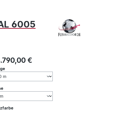
RAL 6005
ulärer Preis:
.790,00 €
auswählen
nge
auswählen
he
auswählen
zfarbe