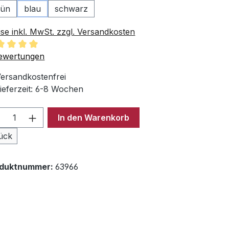
rün
blau
schwarz
ise inkl. MwSt. zzgl. Versandkosten
chschnittliche Bewertung von 5 von 5 Sternen
ewertungen
ersandkostenfrei
ieferzeit: 6-8 Wochen
odukt Anzahl: Gib den gewünschten Wer
In den Warenkorb
ück
oduktnummer:
63966