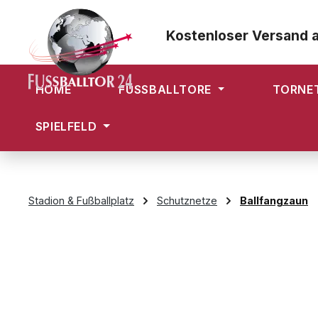
m Hauptinhalt springen
Zur Suche springen
Zur Hauptnavigation springen
Kostenloser Versand 
HOME
FUSSBALLTORE
TORNE
SPIELFELD
Stadion & Fußballplatz
Schutznetze
Ballfangzaun