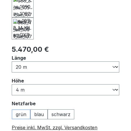
Regulärer Preis:
5.470,00 €
auswählen
Länge
auswählen
Höhe
auswählen
Netzfarbe
grün
blau
schwarz
Preise inkl. MwSt. zzgl. Versandkosten