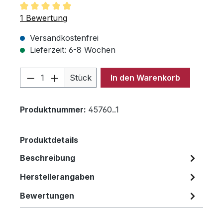
Durchschnittliche Bewertung von 5 von 5 Sternen
1 Bewertung
Versandkostenfrei
Lieferzeit: 6-8 Wochen
Produkt Anzahl: Gib den gewünschten 
Stück
In den Warenkorb
Produktnummer:
45760..1
Produktdetails
Beschreibung
Herstellerangaben
Bewertungen