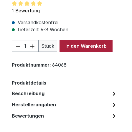
Durchschnittliche Bewertung von 5 von 5 Sternen
1 Bewertung
Versandkostenfrei
Lieferzeit: 6-8 Wochen
Produkt Anzahl: Gib den gewünschten 
Stück
In den Warenkorb
Produktnummer:
64068
Produktdetails
Beschreibung
Herstellerangaben
Bewertungen