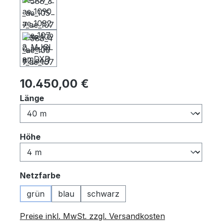
Regulärer Preis:
10.450,00 €
auswählen
Länge
auswählen
Höhe
auswählen
Netzfarbe
grün
blau
schwarz
Preise inkl. MwSt. zzgl. Versandkosten