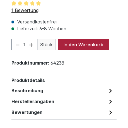
Durchschnittliche Bewertung von 5 von 5 Sternen
1 Bewertung
Versandkostenfrei
Lieferzeit: 6-8 Wochen
Produkt Anzahl: Gib den gewünschten 
Stück
In den Warenkorb
Produktnummer:
64238
Produktdetails
Beschreibung
Herstellerangaben
Bewertungen