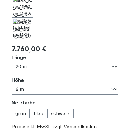
Regulärer Preis:
7.760,00 €
auswählen
Länge
auswählen
Höhe
auswählen
Netzfarbe
grün
blau
schwarz
Preise inkl. MwSt. zzgl. Versandkosten