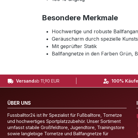
Besondere Merkmale
Hochwertige und robuste Ballfangan
Geräuscharm durch spezielle Kunsts
Mit geprüfter Statik
Ballfangnetze in den Farben Grün, B
Versand
ab 11,90 EUR
100% Käufe
ÜBER UNS
Fussballtor24 ist Ihr Spezialist für Fußballtore, Tornetze
und hochwertiges Sportplatzzubehör. Unser Sortiment
umfasst stabile Großfeldtore, Jugendtore, Trainingstore
sowie langlebige Tornetze und Ballfangnetze für