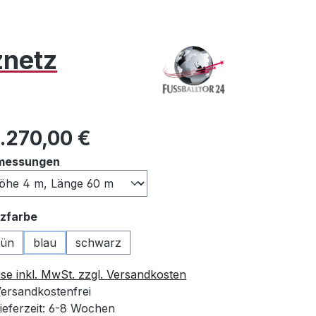
znetz
ulärer Preis:
6.270,00 €
auswählen
messungen
auswählen
zfarbe
rün
blau
schwarz
ise inkl. MwSt. zzgl. Versandkosten
ersandkostenfrei
ieferzeit: 6-8 Wochen