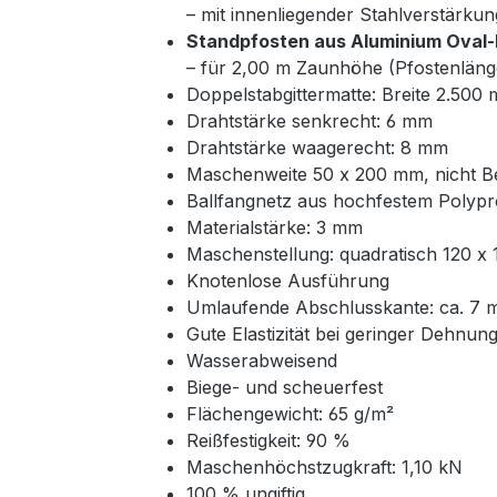
– mit innenliegender Stahlverstärkun
Standpfosten aus Aluminium Oval-P
– für 2,00 m Zaunhöhe (Pfostenläng
Doppelstabgittermatte: Breite 2.50
Drahtstärke senkrecht: 6 mm
Drahtstärke waagerecht: 8 mm
Maschenweite 50 x 200 mm, nicht Be
Ballfangnetz aus hochfestem Polyp
Materialstärke: 3 mm
Maschenstellung: quadratisch 120 x
Knotenlose Ausführung
Umlaufende Abschlusskante: ca. 7
Gute Elastizität bei geringer Dehnun
Wasserabweisend
Biege- und scheuerfest
Flächengewicht: 65 g/m²
Reißfestigkeit: 90 %
Maschenhöchstzugkraft: 1,10 kN
100 % ungiftig