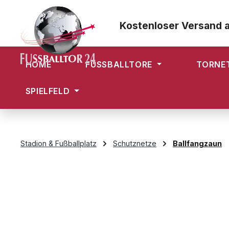
m Hauptinhalt springen
Zur Suche springen
Zur Hauptnavigation springen
Kostenloser Versand 
HOME
FUSSBALLTORE
TORNE
SPIELFELD
Stadion & Fußballplatz
Schutznetze
Ballfangzaun