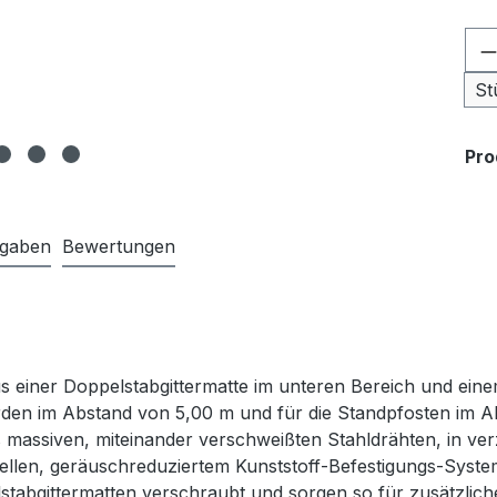
Pr
St
Pr
ngaben
Bewertungen
us einer Doppelstabgittermatte im unteren Bereich und eine
den im Abstand von 5,00 m und für die Standpfosten im Ab
 massiven, miteinander verschweißten Stahldrähten, in ver
iellen, geräuschreduziertem Kunststoff-Befestigungs-Syste
abgittermatten verschraubt und sorgen so für zusätzliche St