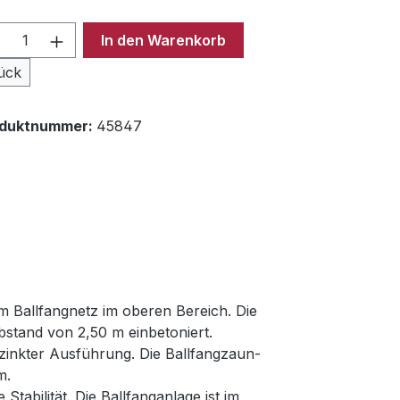
odukt Anzahl: Gib den gewünschten Wer
In den Warenkorb
ück
oduktnummer:
45847
m Ballfangnetz im oberen Bereich. Die
stand von 2,50 m einbetoniert.
zinkter Ausführung. Die Ballfangzaun-
m.
abilität. Die Ballfanganlage ist im