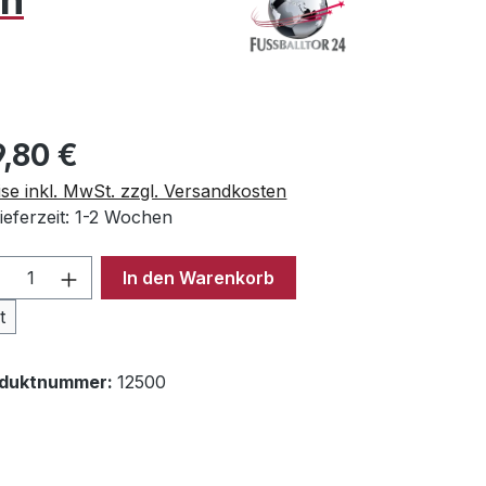
en
ulärer Preis:
9,80 €
ise inkl. MwSt. zzgl. Versandkosten
ieferzeit: 1-2 Wochen
odukt Anzahl: Gib den gewünschten Wer
In den Warenkorb
t
oduktnummer:
12500