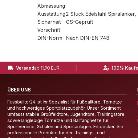
Abmessung
Ausstattung
2 Stück Edelstahl Spiralanker, 
Sicherheit
GS-Geprüft
Vorschrift
DIN-Norm
Nach DIN-EN 748
Versand
ab 11,90 EUR
100% Käufe
ÜBER UNS
Fussballtor24 ist Ihr Spezialist für Fußballtore, Tornetze
und hochwertiges Sportplatzzubehör. Unser Sortiment
umfasst stabile Großfeldtore, Jugendtore, Trainingstore
sowie langlebige Tornetze und Ballfangnetze für
Sportvereine, Schulen und Sportanlagen. Entdecken Sie
professionelle Produkte für den Trainings- und