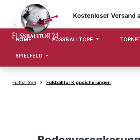
m Hauptinhalt springen
Zur Suche springen
Zur Hauptnavigation springen
Kostenloser Versand 
HOME
FUSSBALLTORE
TORNE
SPIELFELD
Fußballtore
Fußballtor Kippsicherungen