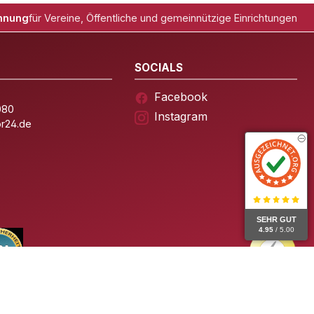
hnung
für Vereine, Öffentliche und gemeinnützige Einrichtungen
SOCIALS
Facebook
080
Instagram
or24.de
SEHR GUT
4.95
/ 5.00
Impressum
Datenschutz
AGB