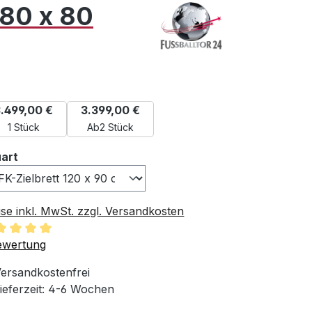
 80 x 80
.499,00 €
3.399,00 €
1 Stück
Ab
2 Stück
auswählen
art
ise inkl. MwSt. zzgl. Versandkosten
chschnittliche Bewertung von 5 von 5 Sternen
ewertung
ersandkostenfrei
ieferzeit: 4-6 Wochen