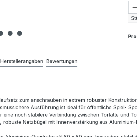
Pr
St
Pr
Herstellerangaben
Bewertungen
llaufsatz zum anschrauben in extrem robuster Konstruktion
ismussichere Ausführung ist ideal für öffentliche Spiel- Sp
ür eine noch stabilere Verbindung zwischen Torlatte und T
e, robuste Netzbügel mit Innenverstärkung aus Aluminium
Aluminium-Quadratprofil 80 x 80 mm, besonders stabil dur