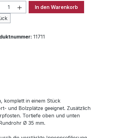
odukt Anzahl: Gib den gewünschten Wer
In den Warenkorb
ück
oduktnummer:
11711
, komplett in einem Stück
ort- und Bolzplätze geeignet. Zusätzlich
orpfosten. Tortiefe oben und unten
-Rundrohr Ø 35 mm.
ch die verstärkte Innenprofilierung.