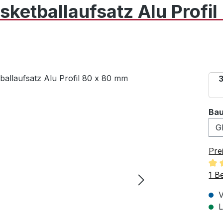
sketballaufsatz Alu Profil
3
Bau
Pre
Dur
1 B
V
L