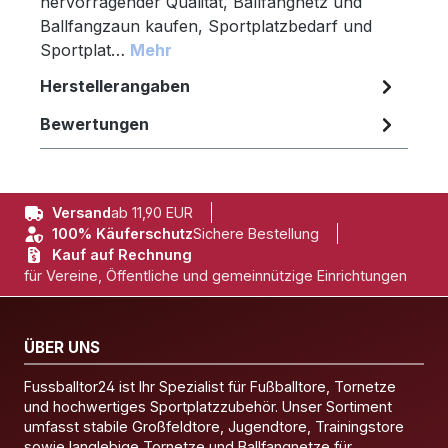
hervorragender Qualität, Ballfangnetz und
Ballfangzaun kaufen, Sportplatzbedarf und
Sportplat…
Mehr
Herstellerangaben
Bewertungen
Versand
ab 11,90 EUR
100% Käuferschutz
Sichere Bestellung
Kauf auf Rechnung
für Vereine, Öffentliche und gemeinnützige Einrichtungen
ÜBER UNS
Fussballtor24 ist Ihr Spezialist für Fußballtore, Tornetze
und hochwertiges Sportplatzzubehör. Unser Sortiment
umfasst stabile Großfeldtore, Jugendtore, Trainingstore
sowie langlebige Tornetze und Ballfangnetze für