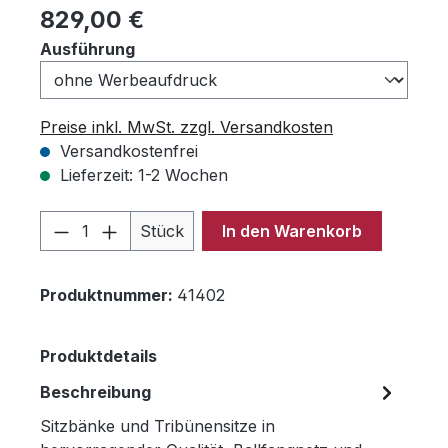
Regulärer Preis:
829,00 €
auswählen
Ausführung
Preise inkl. MwSt. zzgl. Versandkosten
Versandkostenfrei
Lieferzeit: 1-2 Wochen
Produkt Anzahl: Gib den gewünschten 
Stück
In den Warenkorb
Produktnummer:
41402
Produktdetails
Beschreibung
Sitzbänke und Tribünensitze in