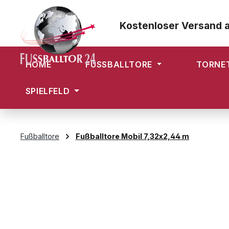
m Hauptinhalt springen
Zur Suche springen
Zur Hauptnavigation springen
Kostenloser Versand 
HOME
FUSSBALLTORE
TORNE
SPIELFELD
Fußballtore
Fußballtore Mobil 7,32x2,44 m