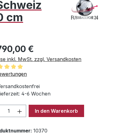
 Schweiz
0 cm
ulärer Preis:
790,00 €
ise inkl. MwSt. zzgl. Versandkosten
chschnittliche Bewertung von 5 von 5 Sternen
ewertungen
ersandkostenfrei
ieferzeit: 4-6 Wochen
odukt Anzahl: Gib den gewünschten Wer
In den Warenkorb
oduktnummer:
10370