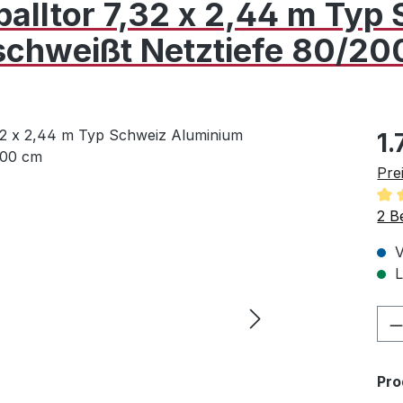
alltor 7,32 x 2,44 m Typ
schweißt Netztiefe 80/20
Reg
1.
Pre
Dur
2 B
V
L
Pr
Pr