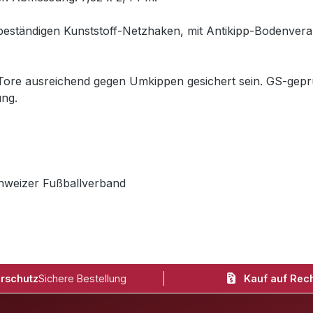
V-beständigen Kunststoff-Netzhaken, mit Antikipp-Bodenve
re ausreichend gegen Umkippen gesichert sein. GS-geprüf
ng.
hweizer Fußballverband
rschutz
Sichere Bestellung
Kauf auf Rec