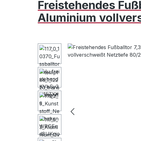
Freistehendes Fußb
Aluminium vollver
Bildergalerie überspringen