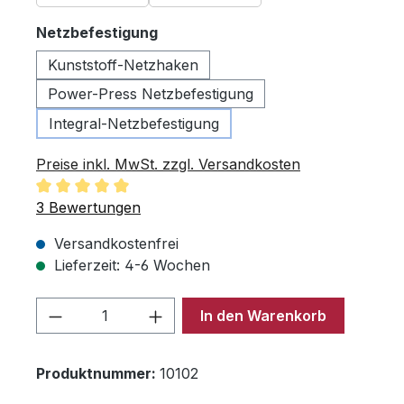
auswählen
Netzbefestigung
Kunststoff-Netzhaken
Power-Press Netzbefestigung
Integral-Netzbefestigung
Preise inkl. MwSt. zzgl. Versandkosten
Durchschnittliche Bewertung von 5 von 5 Sternen
3 Bewertungen
Versandkostenfrei
Lieferzeit: 4-6 Wochen
Produkt Anzahl: Gib den gewünschten 
In den Warenkorb
Produktnummer:
10102