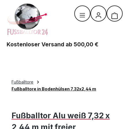
Zum Hauptinhalt springen
Warenk
Kostenloser Versand ab 500,00 €
Fußballtore
Fußballtore in Bodenhülsen 7,32x2,44 m
Fußballtor Alu weiß 7,32 x
2,44 m mit freier