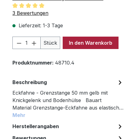
Durchschnittliche Bewertung von 5 von 5 Sternen
3 Bewertungen
Lieferzeit: 1-3 Tage
Produkt Anzahl: Gib den gewünschten 
Stück
In den Warenkorb
Produktnummer:
48710.4
Beschreibung
Eckfahne - Grenzstange 50 mm gelb mit
Knickgelenk und Bodenhülse Bauart
Material Grenzstange-Eckfahne aus elastisch…
Mehr
Herstellerangaben
Bewertungen