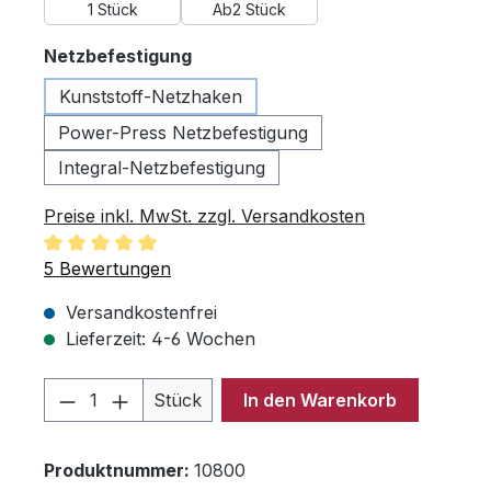
1 Stück
Ab
2 Stück
auswählen
Netzbefestigung
Kunststoff-Netzhaken
Power-Press Netzbefestigung
Integral-Netzbefestigung
Preise inkl. MwSt. zzgl. Versandkosten
Durchschnittliche Bewertung von 5 von 5 Sternen
5 Bewertungen
Versandkostenfrei
Lieferzeit: 4-6 Wochen
Produkt Anzahl: Gib den gewünschten 
Stück
In den Warenkorb
Produktnummer:
10800