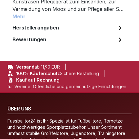
Kunstrasen Pflegegerät zum Einsanden, zur
Vermeidung von Moos und zur Pflege aller S…
Mehr
Herstellerangaben
Bewertungen
Versand
ab 11,90 EUR
100% Käuferschutz
Sichere Bestellung
Kauf auf Rechnung
für Vereine, Öffentliche und gemeinnützige Einrichtungen
ÜBER UNS
Fussballtor24 ist Ihr Spezialist für Fußballtore, Tornetze
und hochwertiges Sportplatzzubehör. Unser Sortiment
umfasst stabile Großfeldtore, Jugendtore, Trainingstore