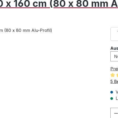
0 x 160 cm (80 x 80 mm Al
Aus
Pre
Dur
5 B
V
L
Pr