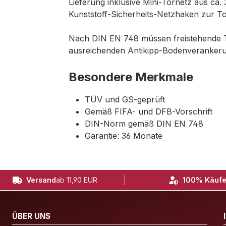
Lieferung inklusive Mini-Tornetz aus c
Kunststoff-Sicherheits-Netzhaken zur T
Nach DIN EN 748 müssen freistehende To
ausreichenden Antikipp-Bodenverankeru
Besondere Merkmale
TÜV und GS-geprüft
Gemäß FIFA- und DFB-Vorschrift
DIN-Norm gemäß DIN EN 748
Garantie: 36 Monate
Versand
ab 11,90 EUR
100% Käufe
ÜBER UNS