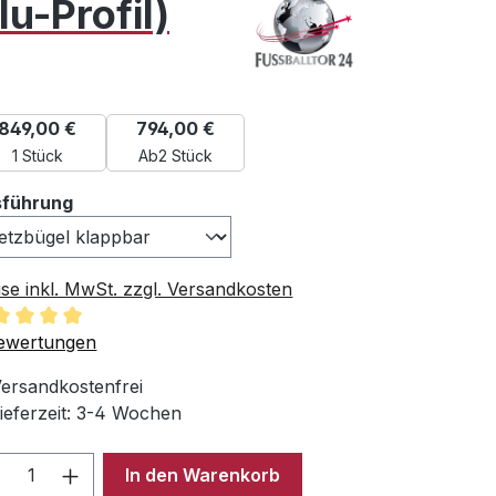
u-Profil)
849,00 €
794,00 €
1 Stück
Ab
2 Stück
auswählen
führung
ise inkl. MwSt. zzgl. Versandkosten
chschnittliche Bewertung von 5 von 5 Sternen
ewertungen
ersandkostenfrei
ieferzeit: 3-4 Wochen
odukt Anzahl: Gib den gewünschten Wer
In den Warenkorb