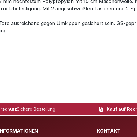
a. 3 mm hochfestem Polypropylen mit 10 cm Maschenweite. 
ornetzbefestigung. Mit 2 angeschweißten Laschen und 2 Sp
re ausreichend gegen Umkippen gesichert sein. GS-geprüf
ng.
rschutz
Sichere Bestellung
Kauf auf Rec
INFORMATIONEN
KONTAKT