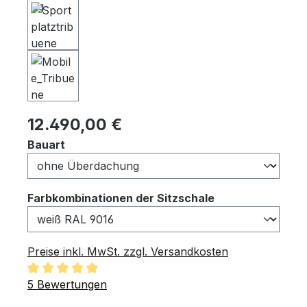
Regulärer Preis:
12.490,00 €
auswählen
Bauart
auswählen
Farbkombinationen der Sitzschale
Preise inkl. MwSt. zzgl. Versandkosten
Durchschnittliche Bewertung von 5 von 5 Sternen
5 Bewertungen