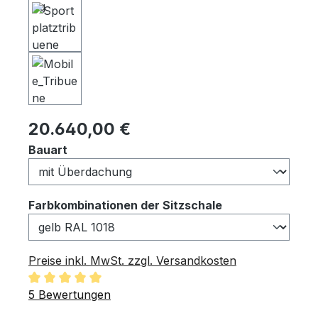
Regulärer Preis:
20.640,00 €
auswählen
Bauart
auswählen
Farbkombinationen der Sitzschale
Preise inkl. MwSt. zzgl. Versandkosten
Durchschnittliche Bewertung von 5 von 5 Sternen
5 Bewertungen