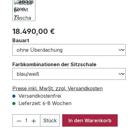
Regulärer Preis:
18.490,00 €
auswählen
Bauart
auswählen
Farbkombinationen der Sitzschale
Preise inkl. MwSt. zzgl. Versandkosten
Versandkostenfrei
Lieferzeit: 6-8 Wochen
Produkt Anzahl: Gib den gewünschten 
Stück
In den Warenkorb