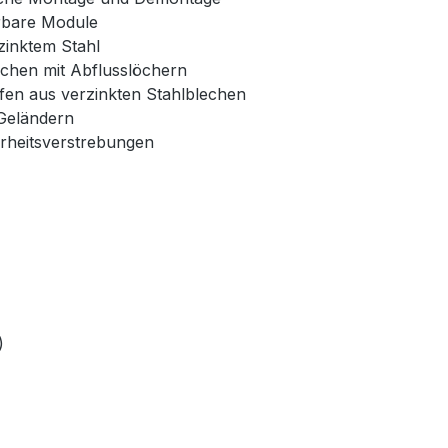
erbare Module
zinktem Stahl
echen mit Abflusslöchern
fen aus verzinkten Stahlblechen
Geländern
erheitsverstrebungen
)