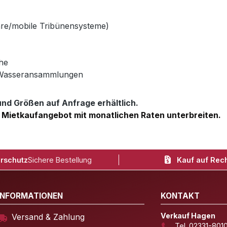
äre/mobile Tribünensysteme)
he
 Wasseransammlungen
d Größen auf Anfrage erhältlich.
 Mietkaufangebot mit monatlichen Raten unterbreiten.
rschutz
Sichere Bestellung
Kauf auf Rec
INFORMATIONEN
KONTAKT
Verkauf Hagen
Versand & Zahlung
Tel. 02331-801