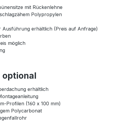
bünensitze mit Rückenlehne
 schlagzähem Polypropylen
 Ausführung erhältlich (Preis auf Anfrage)
arben
eis möglich
ung
optional
erdachung erhältlich
Montageanleitung
um-Profilen (160 x 100 mm)
igem Polycarbonat
genfallrohr