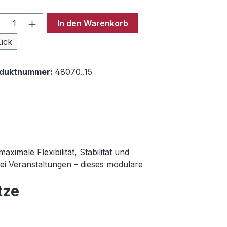
odukt Anzahl: Gib den gewünschten Wer
In den Warenkorb
ück
oduktnummer:
48070..15
imale Flexibilität, Stabilität und
bei Veranstaltungen – dieses modulare
tze