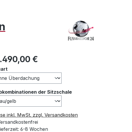
n
ulärer Preis:
8.490,00 €
auswählen
art
auswählen
bkombinationen der Sitzschale
ise inkl. MwSt. zzgl. Versandkosten
ersandkostenfrei
ieferzeit: 6-8 Wochen