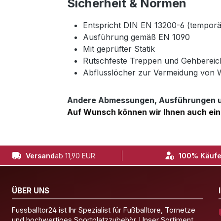
Sicherheit & Normen
Entspricht DIN EN 13200-6 (tempor
Ausführung gemäß EN 1090
Mit geprüfter Statik
Rutschfeste Treppen und Gehbereic
Abflusslöcher zur Vermeidung von
Andere Abmessungen, Ausführungen un
Auf Wunsch können wir Ihnen auch ein
Versand
ab 11,90 EUR
100% Käufe
ÜBER UNS
Fussballtor24 ist Ihr Spezialist für Fußballtore, Tornetze
und hochwertiges Sportplatzzubehör. Unser Sortiment