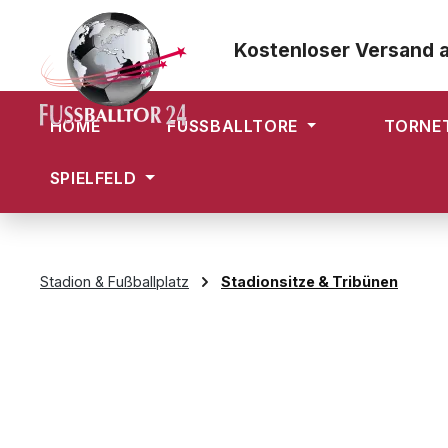
m Hauptinhalt springen
Zur Suche springen
Zur Hauptnavigation springen
Kostenloser Versand 
HOME
FUSSBALLTORE
TORNE
SPIELFELD
Stadion & Fußballplatz
Stadionsitze & Tribünen