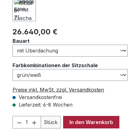
Regulärer Preis:
26.640,00 €
auswählen
Bauart
auswählen
Farbkombinationen der Sitzschale
Preise inkl. MwSt. zzgl. Versandkosten
Versandkostenfrei
Lieferzeit: 6-8 Wochen
Produkt Anzahl: Gib den gewünschten 
Stück
In den Warenkorb