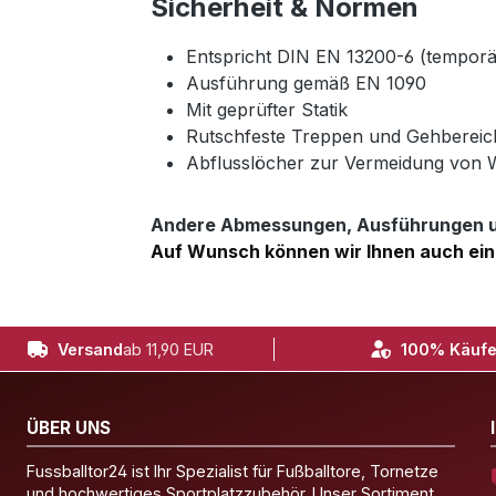
Sicherheit & Normen
Entspricht DIN EN 13200-6 (tempor
Ausführung gemäß EN 1090
Mit geprüfter Statik
Rutschfeste Treppen und Gehbereic
Abflusslöcher zur Vermeidung von
Andere Abmessungen, Ausführungen un
Auf Wunsch können wir Ihnen auch ein
Versand
ab 11,90 EUR
100% Käufe
ÜBER UNS
Fussballtor24 ist Ihr Spezialist für Fußballtore, Tornetze
und hochwertiges Sportplatzzubehör. Unser Sortiment