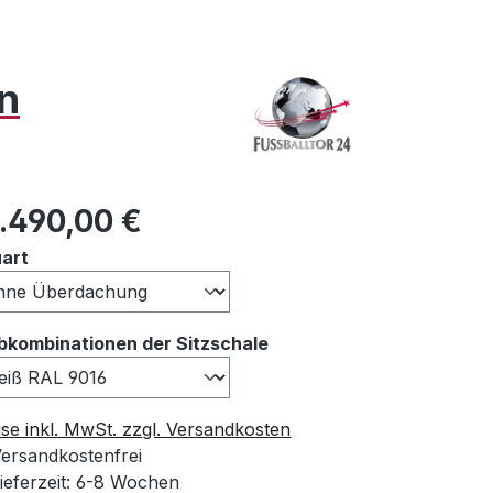
n
ulärer Preis:
8.490,00 €
auswählen
art
auswählen
bkombinationen der Sitzschale
ise inkl. MwSt. zzgl. Versandkosten
ersandkostenfrei
ieferzeit: 6-8 Wochen