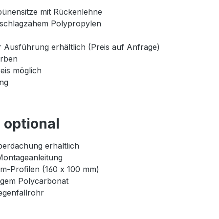
bünensitze mit Rückenlehne
 schlagzähem Polypropylen
 Ausführung erhältlich (Preis auf Anfrage)
arben
eis möglich
ung
optional
erdachung erhältlich
Montageanleitung
um-Profilen (160 x 100 mm)
igem Polycarbonat
genfallrohr