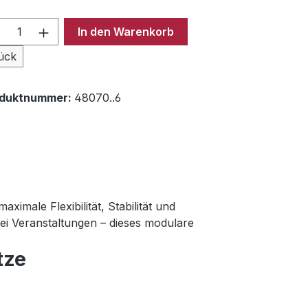
odukt Anzahl: Gib den gewünschten Wer
In den Warenkorb
ück
oduktnummer:
48070..6
imale Flexibilität, Stabilität und
bei Veranstaltungen – dieses modulare
tze