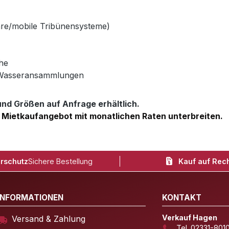
äre/mobile Tribünensysteme)
he
 Wasseransammlungen
d Größen auf Anfrage erhältlich.
 Mietkaufangebot mit monatlichen Raten unterbreiten.
rschutz
Sichere Bestellung
Kauf auf Rec
INFORMATIONEN
KONTAKT
Verkauf Hagen
Versand & Zahlung
Tel. 02331-801