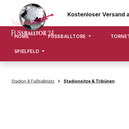
m Hauptinhalt springen
Zur Suche springen
Zur Hauptnavigation springen
Kostenloser Versand 
HOME
FUSSBALLTORE
TORNE
SPIELFELD
Stadion & Fußballplatz
Stadionsitze & Tribünen