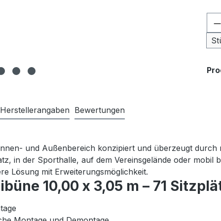
Pr
St
Pr
Herstellerangaben
Bewertungen
Innen- und Außenbereich konzipiert und überzeugt durch max
atz, in der Sporthalle, auf dem Vereinsgelände oder mobil 
ere Lösung mit Erweiterungsmöglichkeit.
büne 10,00 x 3,05 m – 71 Sitzplä
ntage
ache Montage und Demontage