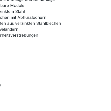
erbare Module
zinktem Stahl
echen mit Abflusslöchern
fen aus verzinkten Stahlblechen
Geländern
erheitsverstrebungen
)