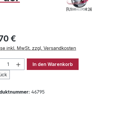
ulärer Preis:
70 €
ise inkl. MwSt. zzgl. Versandkosten
odukt Anzahl: Gib den gewünschten Wer
In den Warenkorb
ück
oduktnummer:
46795