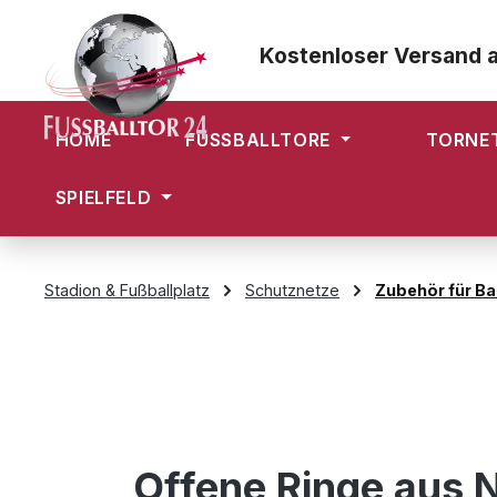
m Hauptinhalt springen
Zur Suche springen
Zur Hauptnavigation springen
Kostenloser Versand 
HOME
FUSSBALLTORE
TORNE
SPIELFELD
Stadion & Fußballplatz
Schutznetze
Zubehör für Ba
Offene Ringe aus 