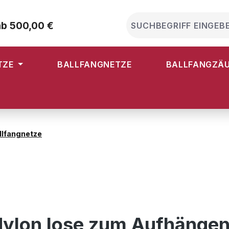
ab 500,00 €
TZE
BALLFANGNETZE
BALLFANGZÄ
llfangnetze
Nylon lose zum Aufhängen