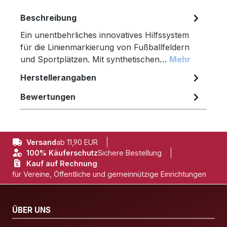
Beschreibung
Ein unentbehrliches innovatives Hilfssystem
für die Linienmarkierung von Fußballfeldern
und Sportplätzen. Mit synthetischen…
Mehr
Herstellerangaben
Bewertungen
Versand
ab 11,90 EUR
100% Käuferschutz
Sichere Bestellung
Kauf auf Rechnung
für Vereine, Öffentliche und gemeinnützige Einrichtungen
ÜBER UNS