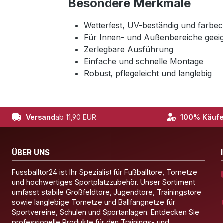
Besondere Merkmale
Wetterfest, UV-beständig und farbec
Für Innen- und Außenbereiche geei
Zerlegbare Ausführung
Einfache und schnelle Montage
Robust, pflegeleicht und langlebig
Versand
ab 11,90 EUR
100% Käufe
ÜBER UNS
Fussballtor24 ist Ihr Spezialist für Fußballtore, Tornetze
und hochwertiges Sportplatzzubehör. Unser Sortiment
umfasst stabile Großfeldtore, Jugendtore, Trainingstore
sowie langlebige Tornetze und Ballfangnetze für
Sportvereine, Schulen und Sportanlagen. Entdecken Sie
professionelle Produkte für den Trainings- und