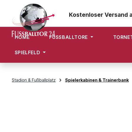
m Hauptinhalt springen
Zur Suche springen
Zur Hauptnavigation springen
Kostenloser Versand 
HOME
FUSSBALLTORE
TORNE
SPIELFELD
Stadion & Fußballplatz
Spielerkabinen & Trainerbank