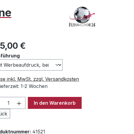
hne
ulärer Preis:
15,00 €
auswählen
führung
ise inkl. MwSt. zzgl. Versandkosten
ieferzeit: 1-2 Wochen
odukt Anzahl: Gib den gewünschten Wer
In den Warenkorb
ück
oduktnummer:
41521