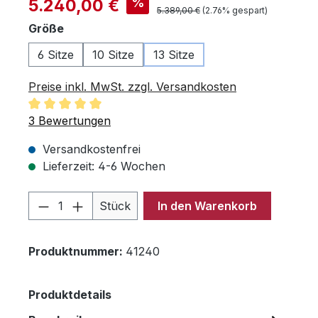
%
5.240,00 €
Regulärer Preis:
5.389,00 €
(2.76% gespart)
auswählen
Größe
6 Sitze
10 Sitze
13 Sitze
Preise inkl. MwSt. zzgl. Versandkosten
Durchschnittliche Bewertung von 5 von 5 Sternen
3 Bewertungen
Versandkostenfrei
Lieferzeit: 4-6 Wochen
Produkt Anzahl: Gib den gewünschten 
Stück
In den Warenkorb
Produktnummer:
41240
Produktdetails