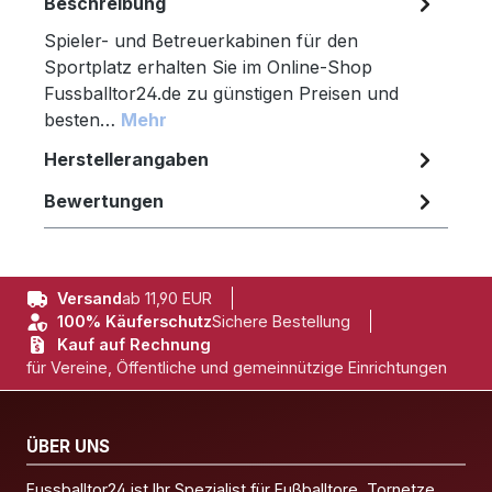
Beschreibung
Spieler- und Betreuerkabinen für den
Sportplatz erhalten Sie im Online-Shop
Fussballtor24.de zu günstigen Preisen und
besten…
Mehr
Herstellerangaben
Bewertungen
Versand
ab 11,90 EUR
100% Käuferschutz
Sichere Bestellung
Kauf auf Rechnung
für Vereine, Öffentliche und gemeinnützige Einrichtungen
ÜBER UNS
Fussballtor24 ist Ihr Spezialist für Fußballtore, Tornetze