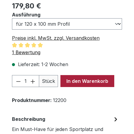
Regulärer Preis:
179,80 €
auswählen
Ausführung
Preise inkl. MwSt. zzgl. Versandkosten
Durchschnittliche Bewertung von 5 von 5 Sternen
1 Bewertung
Lieferzeit: 1-2 Wochen
Produkt Anzahl: Gib den gewünschten 
Stück
In den Warenkorb
Produktnummer:
12200
Beschreibung
Ein Must-Have für jeden Sportplatz und