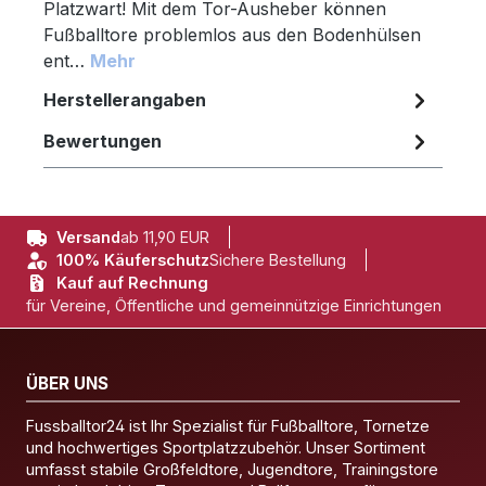
Platzwart! Mit dem Tor-Ausheber können
Fußballtore problemlos aus den Bodenhülsen
ent…
Mehr
Herstellerangaben
Bewertungen
Versand
ab 11,90 EUR
100% Käuferschutz
Sichere Bestellung
Kauf auf Rechnung
für Vereine, Öffentliche und gemeinnützige Einrichtungen
ÜBER UNS
Fussballtor24 ist Ihr Spezialist für Fußballtore, Tornetze
und hochwertiges Sportplatzzubehör. Unser Sortiment
umfasst stabile Großfeldtore, Jugendtore, Trainingstore