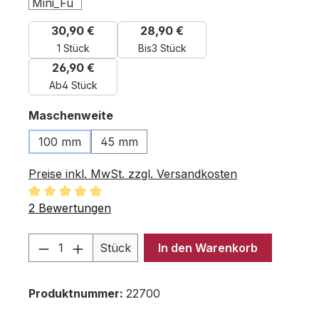
30,90 €
28,90 €
1 Stück
Bis
3 Stück
26,90 €
Ab
4 Stück
auswählen
Maschenweite
100 mm
45 mm
Preise inkl. MwSt. zzgl. Versandkosten
Durchschnittliche Bewertung von 5 von 5 Sternen
2 Bewertungen
Produkt Anzahl: Gib den gewünschten 
Stück
In den Warenkorb
Produktnummer:
22700