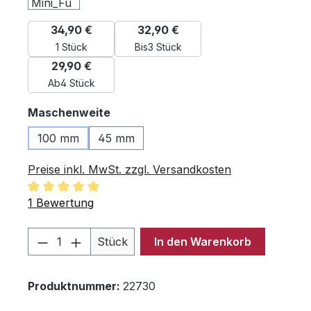
34,90 €
32,90 €
1 Stück
Bis
3 Stück
29,90 €
Ab
4 Stück
auswählen
Maschenweite
100 mm
45 mm
Preise inkl. MwSt. zzgl. Versandkosten
Durchschnittliche Bewertung von 5 von 5 Sternen
1 Bewertung
Produkt Anzahl: Gib den gewünschten 
Stück
In den Warenkorb
Produktnummer:
22730