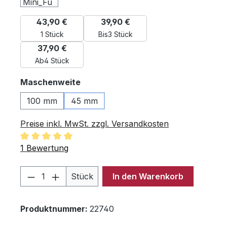
43,90 €
39,90 €
1 Stück
Bis
3 Stück
37,90 €
Ab
4 Stück
auswählen
Maschenweite
100 mm
45 mm
Preise inkl. MwSt. zzgl. Versandkosten
Durchschnittliche Bewertung von 5 von 5 Sternen
1 Bewertung
Produkt Anzahl: Gib den gewünschten 
Stück
In den Warenkorb
Produktnummer:
22740