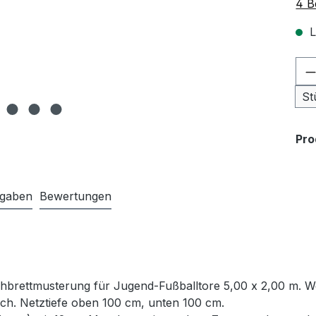
Dur
4 B
L
Pr
St
Pr
ngaben
Bewertungen
hbrettmusterung für Jugend-Fußballtore 5,00 x 2,00 m. We
ich. Netztiefe oben 100 cm, unten 100 cm.