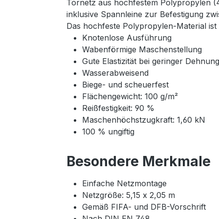
Tornetz aus hochfestem Polypropylen (4
inklusive Spannleine zur Befestigung zw
Das hochfeste Polypropylen-Material ist
Knotenlose Ausführung
Wabenförmige Maschenstellung
Gute Elastizität bei geringer Dehnun
Wasserabweisend
Biege- und scheuerfest
Flächengewicht: 100 g/m²
Reißfestigkeit: 90 %
Maschenhöchstzugkraft: 1,60 kN
100 % ungiftig
Besondere Merkmale
Einfache Netzmontage
Netzgröße: 5,15 x 2,05 m
Gemäß FIFA- und DFB-Vorschrift
Nach DIN EN 748