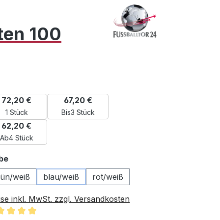
g
ten 100
72,20 €
67,20 €
1 Stück
Bis
3 Stück
62,20 €
Ab
4 Stück
auswählen
be
rün/weiß
blau/weiß
rot/weiß
ise inkl. MwSt. zzgl. Versandkosten