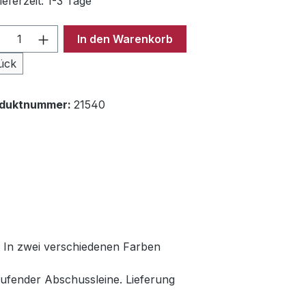
ieferzeit: 1-3 Tage
odukt Anzahl: Gib den gewünschten Wer
In den Warenkorb
ück
oduktnummer:
21540
. In zwei verschiedenen Farben
ufender Abschussleine. Lieferung