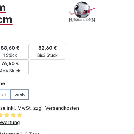
mm
 cm
88,60 €
82,60 €
1 Stück
Bis
3 Stück
76,60 €
Ab
4 Stück
auswählen
be
rün
weiß
ise inkl. MwSt. zzgl. Versandkosten
chschnittliche Bewertung von 5 von 5 Sternen
ewertung