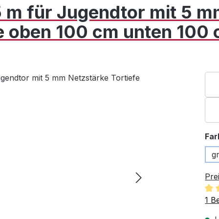
5 m für Jugendtor mit 5 
fe oben 100 cm unten 100
Far
g
Pre
Dur
1 B