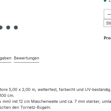
L
Pr
St
Pr
ngaben
Bewertungen
ore 5,00 x 2,00 m, wetterfest, farbecht und UV-beständig
 100 cm.
 mm) mit 12 cm Maschenweite und ca. 7 mm starker, umla
ischen den Tornetz-Bügeln.