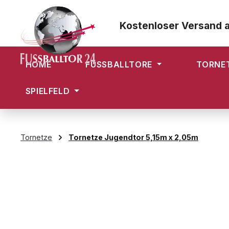
m Hauptinhalt springen
Zur Suche springen
Zur Hauptnavigation springen
Kostenloser Versand 
HOME
FUSSBALLTORE
TORNE
SPIELFELD
Tornetze
Tornetze Jugendtor 5,15m x 2,05m