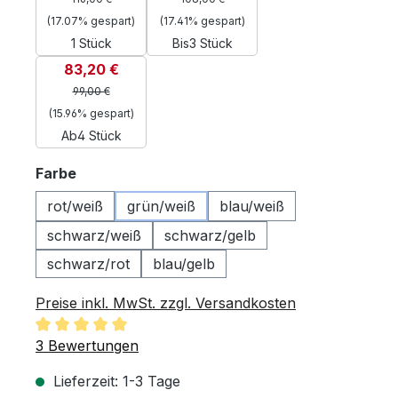
(17.07% gespart)
(17.41% gespart)
1 Stück
Bis
3 Stück
83,20 €
99,00 €
(15.96% gespart)
Ab
4 Stück
auswählen
Farbe
rot/weiß
grün/weiß
blau/weiß
schwarz/weiß
schwarz/gelb
schwarz/rot
blau/gelb
Preise inkl. MwSt. zzgl. Versandkosten
Durchschnittliche Bewertung von 5 von 5 Sternen
3 Bewertungen
Lieferzeit: 1-3 Tage