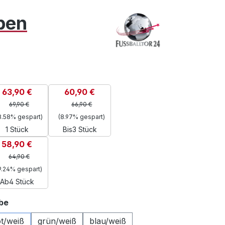
rben
63,90 €
60,90 €
69,90 €
66,90 €
8.58% gespart)
(8.97% gespart)
1 Stück
Bis
3 Stück
58,90 €
64,90 €
9.24% gespart)
Ab
4 Stück
auswählen
be
ot/weiß
grün/weiß
blau/weiß