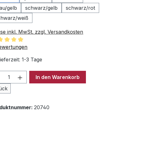
au/gelb
schwarz/gelb
schwarz/rot
chwarz/weiß
ise inkl. MwSt. zzgl. Versandkosten
chschnittliche Bewertung von 5 von 5 Sternen
ewertungen
ieferzeit: 1-3 Tage
odukt Anzahl: Gib den gewünschten Wer
In den Warenkorb
ück
oduktnummer:
20740