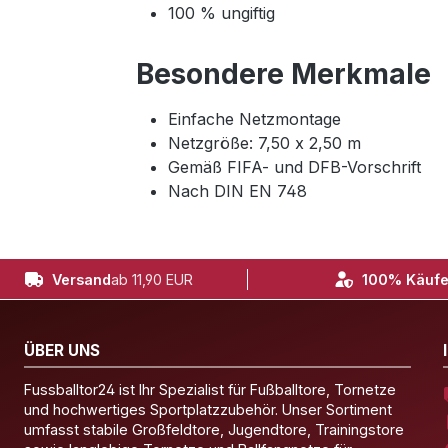
100 % ungiftig
Besondere Merkmale
Einfache Netzmontage
Netzgröße: 7,50 x 2,50 m
Gemäß FIFA- und DFB-Vorschrift
Nach DIN EN 748
Versand
ab 11,90 EUR
100% Käufe
ÜBER UNS
Fussballtor24 ist Ihr Spezialist für Fußballtore, Tornetze
und hochwertiges Sportplatzzubehör. Unser Sortiment
umfasst stabile Großfeldtore, Jugendtore, Trainingstore