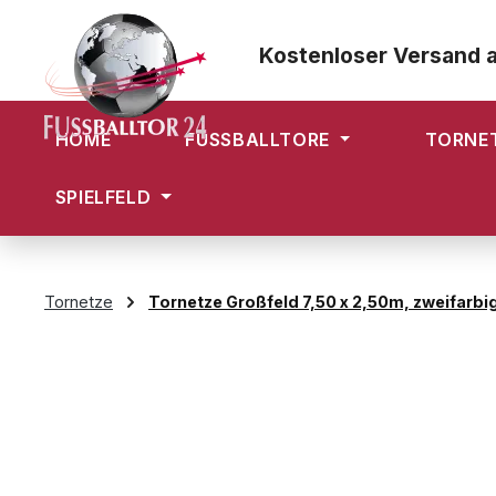
m Hauptinhalt springen
Zur Suche springen
Zur Hauptnavigation springen
Kostenloser Versand 
HOME
FUSSBALLTORE
TORNE
SPIELFELD
Tornetze
Tornetze Großfeld 7,50 x 2,50m, zweifarbi