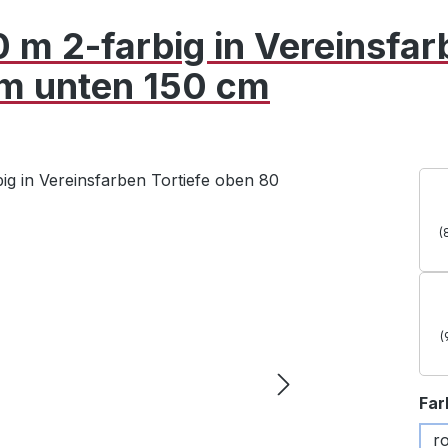
0 m 2-farbig in Vereinsfa
cm unten 150 cm
(
(
Far
r