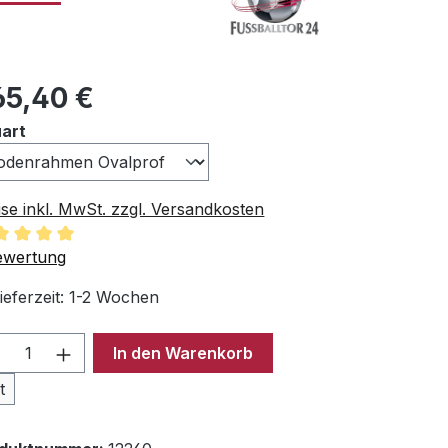
ulärer Preis:
65,40 €
auswählen
art
ise inkl. MwSt. zzgl. Versandkosten
chschnittliche Bewertung von 5 von 5 Sternen
ewertung
ieferzeit: 1-2 Wochen
odukt Anzahl: Gib den gewünschten Wer
In den Warenkorb
t