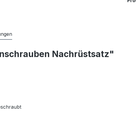
Pr
ungen
anschrauben Nachrüstsatz"
eschraubt