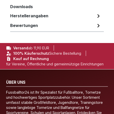
Downloads
Herstellerangaben
Bewertungen
Versand
ab 11,90 EUR
100% Käuferschutz
Sichere Bestellung
Kauf auf Rechnung
für Vereine, Öffentliche und gemeinnützige Einrichtungen
ÜBER UNS
Fussballtor24 ist Ihr Spezialist für Fußballtore, Tornetze
und hochwertiges Sportplatzzubehör. Unser Sortiment
umfasst stabile Großfeldtore, Jugendtore, Trainingstore
sowie langlebige Tornetze und Ballfangnetze für
Sportvereine, Schulen und Sportanlagen. Entdecken Sie