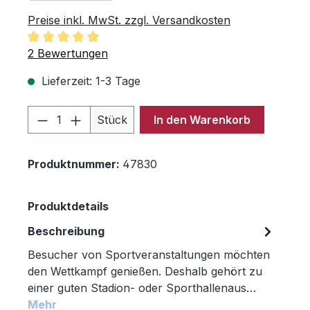
Preise inkl. MwSt. zzgl. Versandkosten
Durchschnittliche Bewertung von 5 von 5 Sternen
2 Bewertungen
Lieferzeit: 1-3 Tage
Produkt Anzahl: Gib den gewünschten 
Stück
In den Warenkorb
Produktnummer:
47830
Produktdetails
Beschreibung
Besucher von Sportveranstaltungen möchten
den Wettkampf genießen. Deshalb gehört zu
einer guten Stadion- oder Sporthallenaus…
Mehr