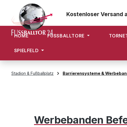
m Hauptinhalt springen
Zur Suche springen
Zur Hauptnavigation springen
Kostenloser Versand 
HOME
FUSSBALLTORE
TORNE
SPIELFELD
Stadion & Fußballplatz
Barrierensysteme & Werbeba
Werbebanden Befes