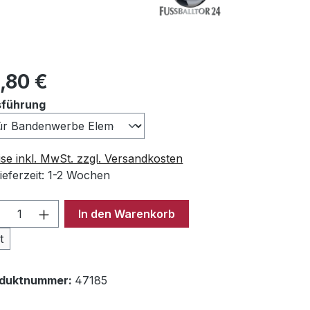
ulärer Preis:
,80 €
auswählen
führung
ise inkl. MwSt. zzgl. Versandkosten
ieferzeit: 1-2 Wochen
odukt Anzahl: Gib den gewünschten Wer
In den Warenkorb
t
oduktnummer:
47185