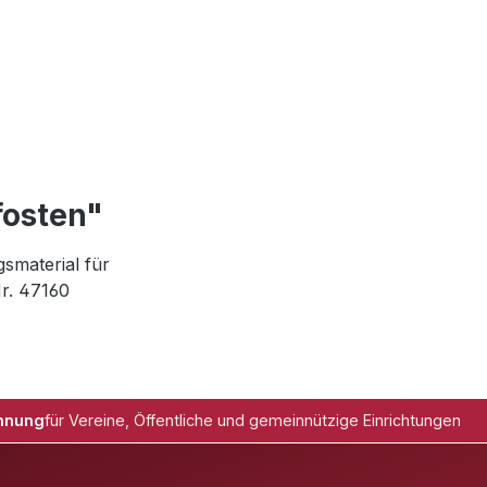
fosten"
smaterial für
r. 47160
hnung
für Vereine, Öffentliche und gemeinnützige Einrichtungen