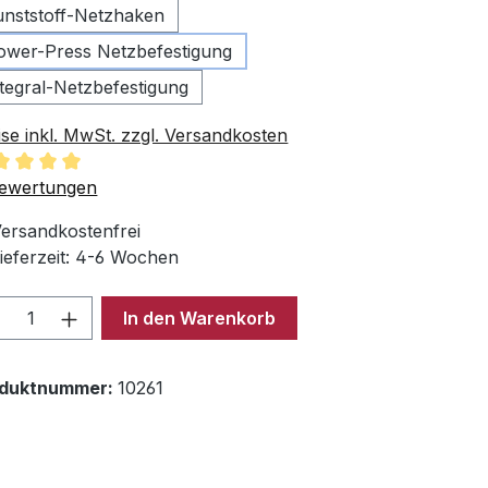
unststoff-Netzhaken
ower-Press Netzbefestigung
ntegral-Netzbefestigung
ise inkl. MwSt. zzgl. Versandkosten
chschnittliche Bewertung von 5 von 5 Sternen
ewertungen
ersandkostenfrei
ieferzeit: 4-6 Wochen
odukt Anzahl: Gib den gewünschten Wer
In den Warenkorb
oduktnummer:
10261