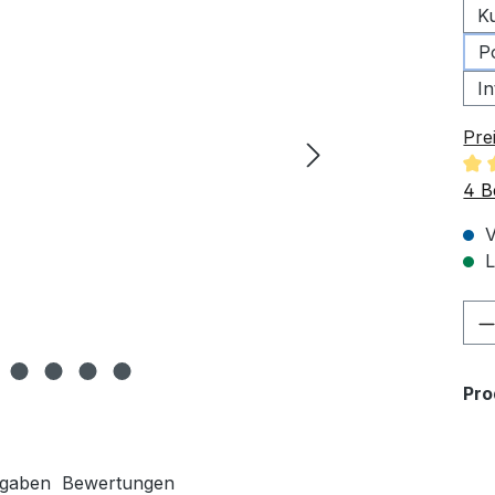
K
P
I
Pre
Dur
4 B
V
L
Pr
Pr
ngaben
Bewertungen