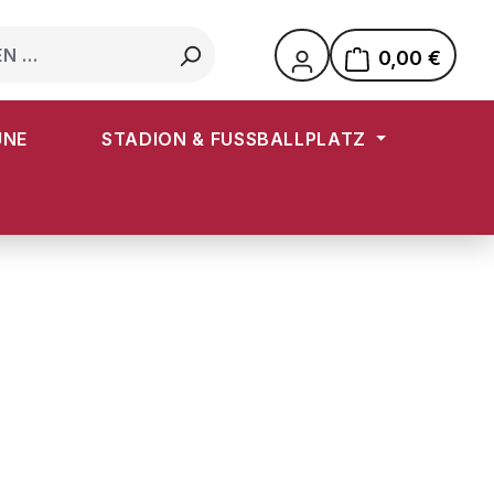
0,00 €
Warenkorb e
UNE
STADION & FUSSBALLPLATZ