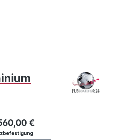
minium
ulärer Preis:
560,00 €
auswählen
zbefestigung